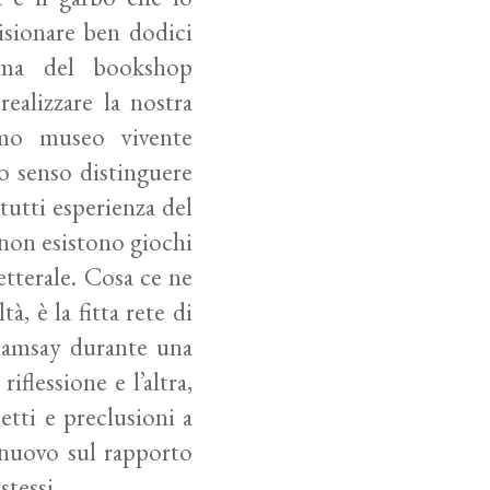
visionare ben dodici
rima del bookshop
ealizzare la nostra
simo museo vivente
co senso distinguere
tutti esperienza del
 non esistono giochi
etterale. Cosa ce ne
à, è la fitta rete di
 Ramsay durante una
iflessione e l’altra,
etti e preclusioni a
i nuovo sul rapporto
stessi.