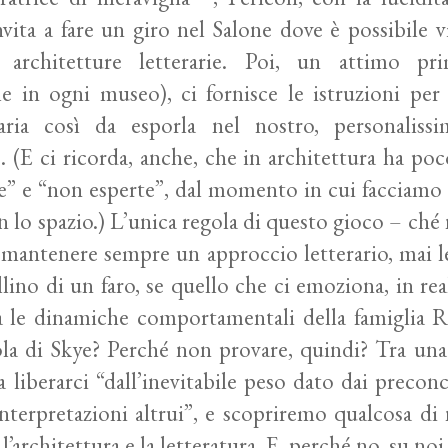
invita a fare un giro nel Salone dove è possibile 
di architetture letterarie. Poi, un attimo p
 in ogni museo), ci fornisce le istruzioni per r
eraria così da esporla nel nostro, personalis
 (E ci ricorda, anche, che in architettura ha po
e” e “non esperte”, dal momento in cui facciamo 
 lo spazio.) L’unica regola di questo gioco – ché
 mantenere sempre un approccio letterario, mai l
no di un faro, se quello che ci emoziona, in realt
a le dinamiche comportamentali della famiglia
ola di Skye? Perché non provare, quindi? Tra una r
 liberarci “dall’inevitabile peso dato dai preconc
interpretazioni altrui”, e scopriremo qualcosa d
’architettura e la letteratura. E, perché no, su noi 