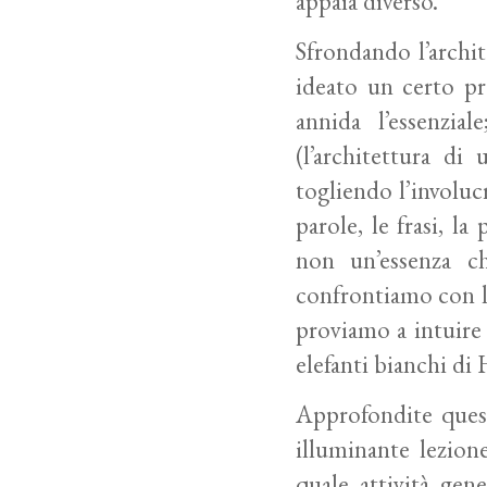
appaia diverso.”
Sfrondando l’archit
ideato un certo pr
annida l’essenzi
(l’architettura di 
togliendo l’involu
parole, le frasi, la
non un’essenza c
confrontiamo con l
proviamo a intuire 
elefanti bianchi
di 
Approfondite quest
illuminante lezione
quale attività gene