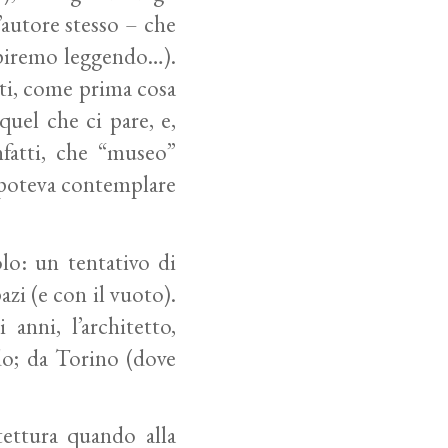
l’autore stesso – che
capiremo leggendo…).
ati, come prima cosa
 quel che ci pare, e,
nfatti, che “museo”
i poteva contemplare
lo: un tentativo di
zi (e con il vuoto).
anni, l’architetto,
do; da Torino (dove
tettura quando alla