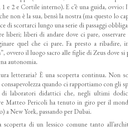
a 1 e 2 e Cortile interno). E c’è una guida, ovvio: 
che non è la sua, bensì la nostra (ma questo lo 
ce di scortarci lungo una serie di passaggi obblig
re liberi; liberi di andare dove ci pare, osservare
inare quel che ci pare. Fa presto a ribadire, i
, ovvero il luogo sacro alle figlie di Zeus dove s
ena autonomia.
ttura letteraria? È una scoperta continua. Non so
a consapevolezza quando ci rapportiamo con gli spa
di laboratori didattici che, negli ultimi dodici 
re Matteo Pericoli ha tenuto in giro per il mon
io) a New York, passando per Dubai.
a scoperta di un lessico comune tanto all’archi