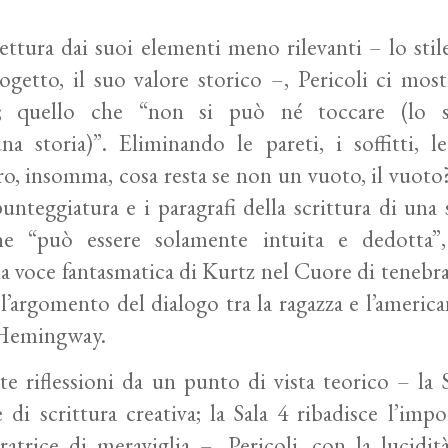
ettura dai suoi elementi meno rilevanti – lo stil
ogetto, il suo valore storico –, Pericoli ci most
ale; quello che “non si può né toccare (lo s
una storia)”. Eliminando le pareti, i soffitti, le
cro, insomma, cosa resta se non un vuoto,
il
vuoto?
 punteggiatura e i paragrafi della scrittura di una 
he “può essere solamente intuita e dedotta
a voce fantasmatica di Kurtz nel
Cuore di tenebr
l’argomento del dialogo tra la ragazza e l’americ
Hemingway.
e riflessioni da un punto di vista teorico – la 
 di scrittura creativa; la Sala 4 ribadisce l’impo
ratrice di meraviglia –, Pericoli, con la lucidi