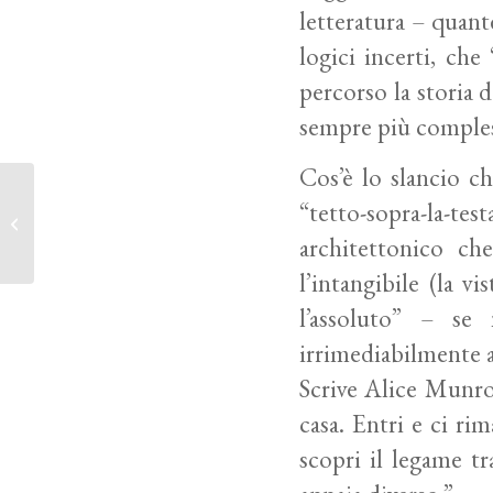
letteratura – quant
logici incerti, che
percorso la storia 
sempre più comple
Cos’è lo slancio c
A spasso tra dodici
“tetto-sopra-la-tes
capolavori
“Queste storie sono palazzi
architettonico ch
fantastici”
l’intangibile (la v
l’assoluto” – se 
irrimediabilmente 
Scrive Alice Munro
casa. Entri e ci ri
scopri il legame tr