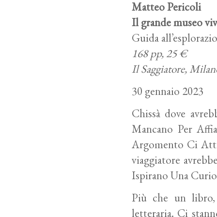
Matteo Pericoli
Il grande museo vi
Guida all’esplorazio
168 pp, 25 €
Il Saggiatore, Mila
30 gennaio 2023
Chissà dove avrebb
Mancano Per Affia
Argomento Ci Attr
viaggiatore
avrebb
Ispirano Una Curio
Più che un libro,
letteraria
. Ci stan