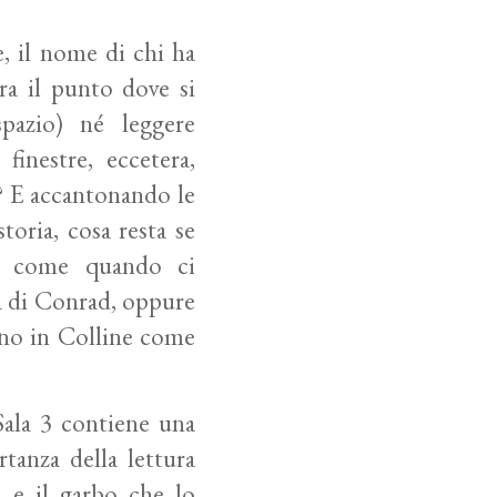
e, il nome di chi ha
ra il punto dove si
pazio) né leggere
 finestre, eccetera,
 E accantonando le
storia, cosa resta se
”, come quando ci
a
di Conrad, oppure
ano in
Colline come
Sala 3 contiene una
rtanza della lettura
tà e il garbo che lo