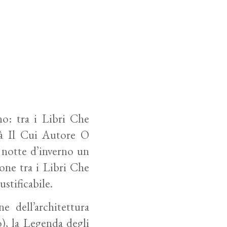
no: tra i Libri Che
tà Il Cui Autore O
 notte d’inverno un
ione
tra i Libri Che
stificabile.
ne dell’architettura
), la Legenda degli