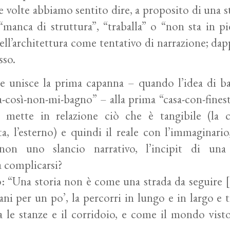
e volte abbiamo sentito dire, a proposito di una st
 “manca di struttura”, “traballa” o “non sta in pi
dell’architettura come tentativo di narrazione; da
sso.
he unisce la prima capanna – quando l’idea di ba
ta-così-non-mi-bagno” – alla prima “casa-con-fine
e mette in relazione ciò che è tangibile (la c
ista, l’esterno) e quindi il reale con l’immaginari
non uno slancio narrativo, l’incipit di una
a complicarsi?
: “Una storia non è come una strada da seguire 
mani per un po’, la percorri in lungo e in largo e 
a le stanze e il corridoio, e come il mondo vist