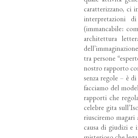
caratterizzano, ci 
interpretazioni 
(immancabile: come
architettura lett
dell’immaginazione.
tra persone “espert
nostro rapporto con
senza regole – è di
facciamo del modelli
rapporti che regol
celebre gita sull’Is
riusciremo magari a
causa di giudizi e 
misterioso che lega l