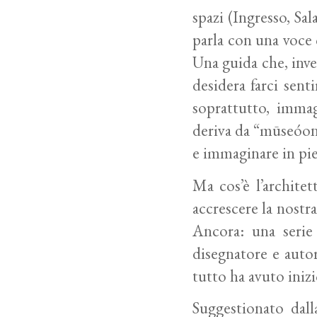
spazi (Ingresso, Sal
parla con una voce 
Una guida che, inve
desidera farci senti
soprattutto, immag
deriva da “mūseóon”
e immaginare in pi
Ma cos’è l’archite
accrescere la nostr
Ancora: una serie 
disegnatore e auto
tutto ha avuto iniz
Suggestionato dall