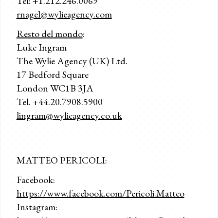
Tel: +1.212.246.0069
rnagel@wylieagency.com
Resto del mondo
:
Luke Ingram
The Wylie Agency (UK) Ltd.
17 Bedford Square
London WC1B 3JA
Tel. +44.20.7908.5900
lingram@wylieagency.co.uk
MATTEO PERICOLI:
Facebook:
https://www.facebook.com/Pericoli.Matteo
Instagram: