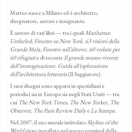
Matteo nasce a Milano ed è architetto,
disegnatore, autore e insegnante.
È autore di vari libri — tra i quali
Manhattan
Unfurled, Finestre su New York. 63 visioni della
Grande Mela
,
Finestre sull’altrove. 60 vedute per
60 rifugiati
e di recente
Il grande museo vivente
dell’immaginazione. Guida all’esplorazione
dell’architettura letteraria
(Il Saggiatore).
I suoi disegni sono apparsi in quotidiani e
periodici sia in Europa sia negli Stati Uniti — tra
cui
The New York Times
,
The New Yorker
,
The
Observer
,
The Paris Review Daily
e
La Stampa
.
Nel 2007, il suo murale intitolato
Skyline of the
World
viene installato nel nuovo terminal della