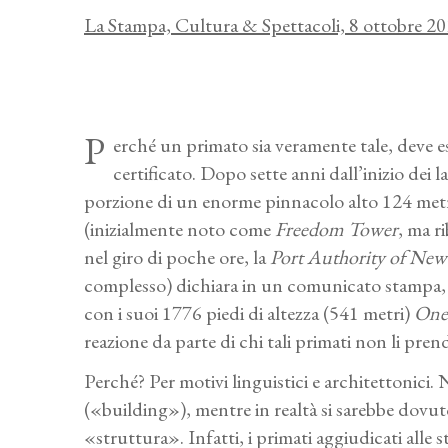
La Stampa, Cultura & Spettacoli, 8 ottobre 2
P
erché un primato sia veramente tale, deve e
certificato. Dopo sette anni dall’inizio dei l
porzione di un enorme pinnacolo alto 124 metri
(inizialmente noto come
Freedom Tower
, ma r
nel giro di poche ore, la
Port Authority of New
complesso) dichiara in un comunicato stampa, 
con i suoi 1776 piedi di altezza (541 metri)
On
reazione da parte di chi tali primati non li pre
Perché? Per motivi linguistici e architettonici.
(«building»), mentre in realtà si sarebbe dovut
«struttura». Infatti, i primati aggiudicati alle s