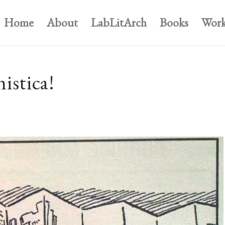
Home
About
LabLitArch
Books
Work
istica!