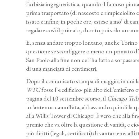
furbizia ingegneristica, quando il famoso pin
prima trasportato (di nascosto e rimpicciolito 
issato e infine, in poche ore, esteso a mo’ di ca
regalare così il primato, durato poi solo un ann
E, senza andare troppo lontano, anche Torino 
questione se sconfiggere o meno un primato d’al
San Paolo alla fine non ce l’ha fatta a sorpassa
di una manciata di centimetri.
Dopo il comunicato stampa di maggio, in cui l
WTC
fosse l’«edificio» più alto dell’emisfero o
pagina del 10 settembre scorso, il
Chicago Tri
un’antenna camuffata, abbassando quindi la quota
alla Willis Tower di Chicago. È vero che alla fine,
premio che va oltre la questione di vanità; e cio
più diritti (legali, certificati) di vantarsene, aff