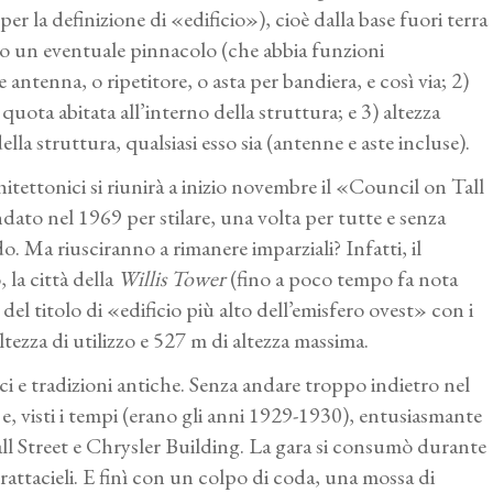
 la definizione di «edificio»), cioè dalla base fuori terra
uso un eventuale pinnacolo (che abbia funzioni
ntenna, o ripetitore, o asta per bandiera, e così via; 2)
a quota abitata all’interno della struttura; e 3) altezza
lla struttura, qualsiasi esso sia (antenne e aste incluse).
chitettonici si riunirà a inizio novembre il «Council on Tall
to nel 1969 per stilare, una volta per tutte e senza
ndo. Ma riusciranno a rimanere imparziali? Infatti, il
la città della
Willis Tower
(fino a poco tempo fa nota
del titolo di «edificio più alto dell’emisfero ovest» con i
tezza di utilizzo e 527 m di altezza massima.
ici e tradizioni antiche. Senza andare troppo indietro nel
e, visti i tempi (erano gli anni 1929-1930), entusiasmante
 Wall Street e Chrysler Building. La gara si consumò durante
attacieli. E finì con un colpo di coda, una mossa di