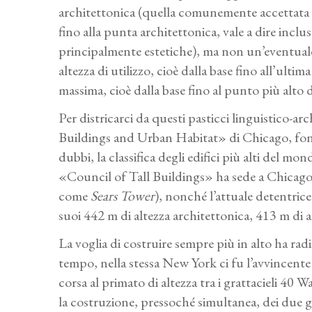
architettonica (quella comunemente accettata per
fino alla punta architettonica, vale a dire incl
principalmente estetiche), ma non un’eventuale a
altezza di utilizzo, cioè dalla base fino all’ultim
massima, cioè dalla base fino al punto più alto de
Per districarci da questi pasticci linguistico-ar
Buildings and Urban Habitat» di Chicago, fonda
dubbi, la classifica degli edifici più alti del mo
«Council of Tall Buildings» ha sede a Chicago, 
come
Sears Tower
), nonché l’attuale detentrice 
suoi 442 m di altezza architettonica, 413 m di al
La voglia di costruire sempre più in alto ha rad
tempo, nella stessa New York ci fu l’avvincente 
corsa al primato di altezza tra i grattacieli 40
la costruzione, pressoché simultanea, dei due gr