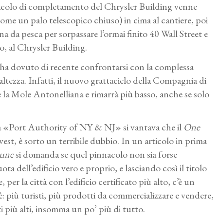
nacolo di completamento del Chrysler Building venne
come un palo telescopico chiuso) in cima al cantiere, poi
nna da pesca per sorpassare l’ormai finito 40 Wall Street e
o, al Chrysler Building.
ha dovuto di recente confrontarsi con la complessa
tezza. Infatti, il nuovo grattacielo della Compagnia di
re la Mole Antonelliana e rimarrà più basso, anche se solo
a «Port Authority of NY & NJ» si vantava che il
One
vest, è sorto un terribile dubbio. In un articolo in prima
bune
si domanda se quel pinnacolo non sia forse
 dell’edificio vero e proprio, e lasciando così il titolo
 per la città con l’edificio certificato più alto, c’è un
è: più turisti, più prodotti da commercializzare e vendere,
itti più alti, insomma un po’ più di tutto.