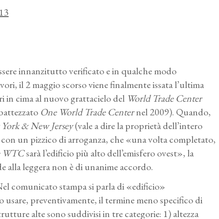
013
ssere innanzitutto verificato e in qualche modo
avori, il 2 maggio scorso viene finalmente issata l’ultima
 in cima al nuovo grattacielo del
World Trade Center
ibattezzato
One World Trade Center
nel 2009). Quando,
 York & New Jersey
(vale a dire la proprietà dell’intero
con un pizzico di arroganza, che «una volta completato,
e WTC
sarà l’edificio più alto dell’emisfero ovest», la
nde alla leggera non è di unanime accordo.
 Nel comunicato stampa si parla di «edificio»
o usare, preventivamente, il termine meno specifico di
trutture alte sono suddivisi in tre categorie: 1) altezza