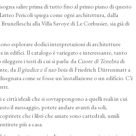
bisogna salire prima di tutto fino al primo piano di questo
Matteo Pericoli spiega come ogni architettura, dalla
Brunelleschi alla Villa Savoye di Le Corbusier, sia già di
ono esplorare dodici interpretazioni di architetture
in edifici. Il catalogo è variegato e interessante, tanto
ileggere i testi di cui si parla: da
Cuore di Tenebra
di
nte, da
Il giudice e il suo boia
di Friedrich Dürrenmatt a
segnata come se fosse un’installazione o un edificio. C’è
nte.
 e città ideali che si sovrappongono a quelli reali in cui
esto il messaggio, potete andare avanti da soli,
prirete che i libri che amate sono cattedrali, umili
 sentirete più a casa.