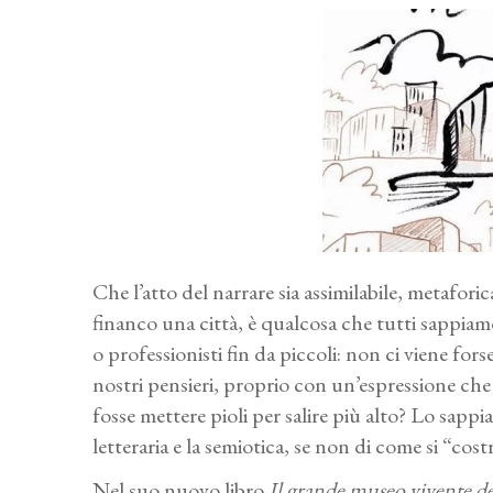
Che l’atto del narrare sia assimilabile, metafor
financo una città, è qualcosa che tutti sappiamo
o professionisti fin da piccoli: non ci viene for
nostri pensieri, proprio con un’espressione che a
fosse mettere pioli per salire più alto? Lo sappi
letteraria e la semiotica, se non di come si “cost
Nel suo nuovo libro
Il grande museo vivente d