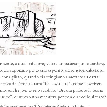
icamente, a quello del progettare un palazzo, un quartiere,
. Lo sappiamo per averlo esperito, da scrittori dilettanti
se consigliato, quando ci accingiamo a mettere su carta i
rriva dall’architettura “fai la scaletta”, come se scrivere
amo, anche, per averlo studiato. Di cosa parlano la teoria
ruisce”, di nuovo una metafora per così dire edile, il testo?
ell’immaginazione
(il Saggiatore) Matteo Pericoli,