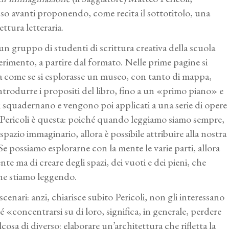
sso avanti proponendo, come recita il sottotitolo, una
ttura letteraria.
un gruppo di studenti di scrittura creativa della scuola
rimento, a partire dal formato. Nelle prime pagine si
ura come se si esplorasse un museo, con tanto di mappa,
trodurre i propositi del libro, fino a un «primo piano» e
i squadernano e vengono poi applicati a una serie di opere
o Pericoli è questa: poiché quando leggiamo siamo sempre,
azio immaginario, allora è possibile attribuire alla nostra
e possiamo esplorarne con la mente le varie parti, allora
te ma di creare degli spazi, dei vuoti e dei pieni, che
che stiamo leggendo.
 scenari: anzi, chiarisce subito Pericoli, non gli interessano
«concentrarsi su di loro, significa, in generale, perdere
sa di diverso: elaborare un’architettura che rifletta la