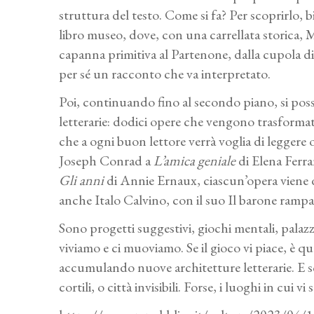
struttura del testo. Come si fa? Per scoprirlo, 
libro museo, dove, con una carrellata storica, 
capanna primitiva al Partenone, dalla cupola di 
per sé un racconto che va interpretato.
Poi, continuando fino al secondo piano, si poss
letterarie: dodici opere che vengono trasformate 
che a ogni buon lettore verrà voglia di leggere o r
Joseph Conrad a
L’amica geniale
di Elena Ferra
Gli anni
di Annie Ernaux, ciascun’opera viene di
anche Italo Calvino, con il suo Il barone rampa
Sono progetti suggestivi, giochi mentali, palazzi
viviamo e ci muoviamo. Se il gioco vi piace, è qu
accumulando nuove architetture letterarie. E sco
cortili, o città invisibili. Forse, i luoghi in cui vi