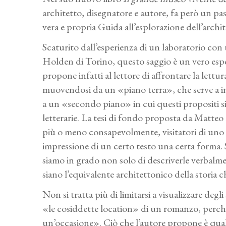
architetto, disegnatore e autore, fa però un pa
vera e propria Guida all’esplorazione dell’archite
Scaturito dall’esperienza di un laboratorio con 
Holden di Torino, questo saggio è un vero espe
propone infatti al lettore di affrontare la lett
muovendosi da un «piano terra», che serve a in
a un «secondo piano» in cui questi propositi s
letterarie. La tesi di fondo proposta da Matte
più o meno consapevolmente, visitatori di uno sp
impressione di un certo testo una certa forma. S
siamo in grado non solo di descriverle verbalmen
siano l’equivalente architettonico della storia 
Non si tratta più di limitarsi a visualizzare degli
«le cosiddette location» di un romanzo, perché 
un’occasione». Ciò che l’autore propone è qualco