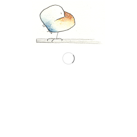
ra una battuta e l’altra. Alla fine, Draftback ci restituisce
ello scrivere, riproducibile a noiosissima velocità
a produzione del testo, oppure a velocità accelerata.
 (e scrittore) James Somers aveva passato anni a cercare di
he Google Docs aveva sempre fatto: memorizzare e
prodotti e salvati sui propri server. Gli è bastato quindi
ere le animazioni di tutti i suoi testi.
l’atto dello scrivere lascia durante il suo faticoso percorso
i ancora usa normalmente carta e penna, o è a conoscenza
to di poter rivedere il passaggio da una bozza all’altra, da
orma, nulla di nuovo. Per molti, invece, la tecnologia significa
 e percettive che fino a poco tempo fa erano comuni. E
erio di voler colmare, sempre tramite la tecnologia, il
a digitale.