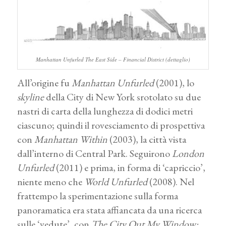
Manhattan Unfurled The East Side – Financial District (dettaglio)
All’origine fu
Manhattan Unfurled
(2001), lo
skyline
della City di New York srotolato su due
nastri di carta della lunghezza di dodici metri
ciascuno; quindi il rovesciamento di prospettiva
con
Manhattan Within
(2003), la città vista
dall’interno di Central Park. Seguirono
London
Unfurled
(2011) e prima, in forma di ‘capriccio’,
niente meno che
World Unfurled
(2008). Nel
frattempo la sperimentazione sulla forma
panoramatica era stata affiancata da una ricerca
sulle ‘vedute’, con
The City Out My Window: