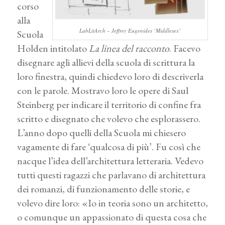
corso
alla
LabLitArch – Jeffrey Eugenides ‘Middlesex’
Scuola
Holden intitolato
La linea del racconto
. Facevo
disegnare agli allievi della scuola di scrittura la
loro finestra, quindi chiedevo loro di descriverla
con le parole. Mostravo loro le opere di Saul
Steinberg per indicare il territorio di confine fra
scritto e disegnato che volevo che esplorassero.
L’anno dopo quelli della Scuola mi chiesero
vagamente di fare ‘qualcosa di più’. Fu così che
nacque l’idea dell’architettura letteraria. Vedevo
tutti questi ragazzi che parlavano di architettura
dei romanzi, di funzionamento delle storie, e
volevo dire loro: «Io in teoria sono un architetto,
o comunque un appassionato di questa cosa che