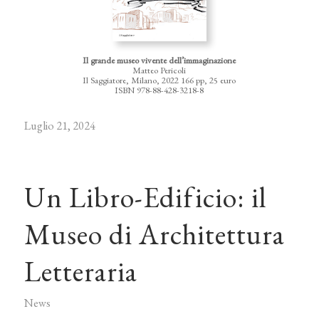
Il grande museo vivente dell’immaginazione
Matteo Pericoli
Il Saggiatore, Milano, 2022 166 pp, 25 euro
ISBN 978-88-428-3218-8
Luglio 21, 2024
Un Libro-Edificio: il
Museo di Architettura
Letteraria
News